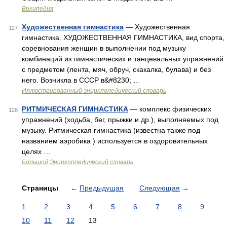
Википедия
Художественная гимнастика
— Художественная
127
гимнастика. ХУДОЖЕСТВЕННАЯ ГИМНАСТИКА, вид спорта,
соревнования женщин в выполнении под музыку
комбинаций из гимнастических и танцевальных упражнений
с предметом (лента, мяч, обруч, скакалка, булава) и без
него. Возникла в СССР в&#8230; …
Иллюстрированный энциклопедический словарь
РИТМИЧЕСКАЯ ГИМНАСТИКА
— комплекс физических
128
упражнений (ходьба, бег, прыжки и др.), выполняемых под
музыку. Ритмическая гимнастика (известна также под
названием аэробика ) используется в оздоровительных
целях …
Большой Энциклопедический словарь
Страницы
←
Предыдущая
Следующая
→
1
2
3
4
5
6
7
8
9
10
11
12
13